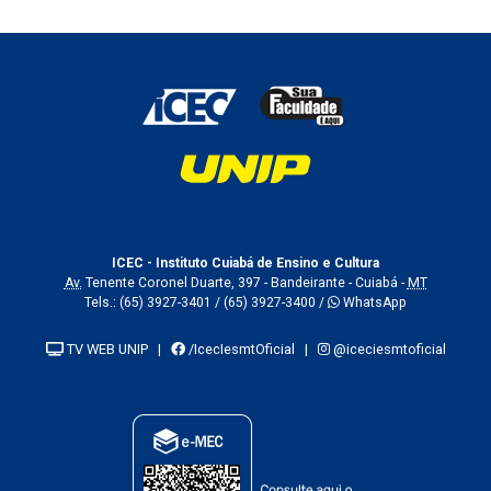
ICEC - Instituto Cuiabá de Ensino e Cultura
Av.
Tenente Coronel Duarte, 397 - Bandeirante - Cuiabá -
MT
Tels.:
(65) 3927-3401
/
(65) 3927-3400
/
WhatsApp
TV WEB UNIP
|
/IcecIesmtOficial
|
@iceciesmtoficial