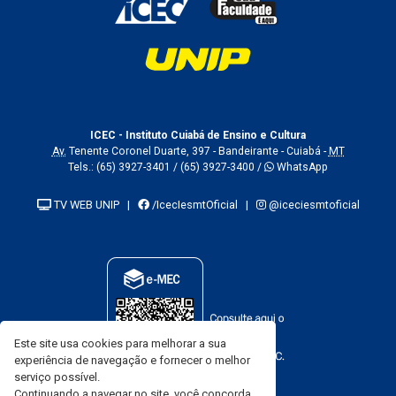
ICEC - Instituto Cuiabá de Ensino e Cultura
Av.
Tenente Coronel Duarte, 397 - Bandeirante - Cuiabá -
MT
Tels.:
(65) 3927-3401
/
(65) 3927-3400
/
WhatsApp
TV WEB UNIP
|
/IcecIesmtOficial
|
@iceciesmtoficial
Este site usa cookies para melhorar a sua
experiência de navegação e fornecer o melhor
serviço possível.
Continuando a navegar no site, você concorda